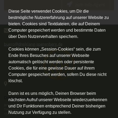
zum Info-Agent
Diese Seite verwendet Cookies, um Dir die
bestmögliche Nutzererfahrung auf unserer Website zu
bieten. Cookies sind Textdateien, die auf Deinem
Computer gespeichert werden und bestimmte Daten
über Dein Nutzerverhalten speichern.
buero@dreiklang-sperenberg.de
Cookies können „Session-Cookies“ sein, die zum
Ende Ihres Besuches auf unserer Webseite
automatisch gelöscht werden oder persistente
Cookies, die für eine gewisse Dauer auf ihrem
Computer gespeichert werden, sofern Du diese nicht
löschst.
Dann ist es uns möglich, Deinen Browser beim
Dreiklang Sperenberg
nächsten Aufruf unserer Webseite wiederzuerkennen
Jentsch – Schwidop – Tangermann GbR
und Dir Funktionen entsprechend Deiner bisherigen
Trebbiner Str. 31a
Nutzung zur Verfügung zu stellen.
15838 Am Mellensee OT Sperenberg